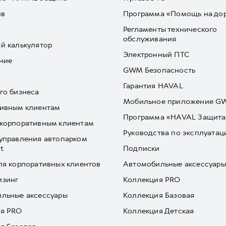
йв
Программа «Помощь на до
Регламенты технического
обслуживания
й калькулятор
Электронный ПТС
ние
GWM Безопасность
Гарантия HAVAL
го бизнеса
Мобильное приложение 
ивным клиентам
Программа «HAVAL Защита
корпоративным клиентам
Руководства по эксплуатац
управления автопарком
t
Подписки
ля корпоративных клиентов
Автомобильные аксессуары
изинг
Коллекция PRO
льные аксессуары
Коллекция Базовая
я PRO
Коллекция Детская