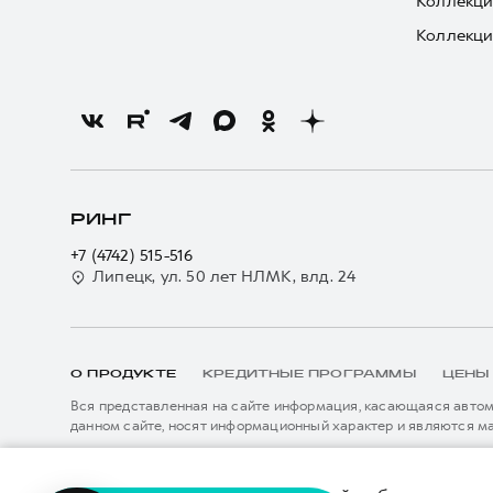
Коллекци
Коллекци
РИНГ
+7 (4742) 515-516
Липецк, ул. 50 лет НЛМК, влд. 24
О ПРОДУКТЕ
КРЕДИТНЫЕ ПРОГРАММЫ
ЦЕНЫ
Вся представленная на сайте информация, касающаяся автомо
данном сайте, носят информационный характер и являются м
подробной информации просьба обращаться к ближайшему офиц
****На некоторых автомобилях HAVAL может отсутствовать с
Показать все
данном сайте информация может быть изменена в любое врем