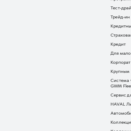
Тест-дра
Трейд-ин
Кредитны
Страхова
Кредит
Для мало
Корпорат
Крупным 
Система 
GWM Flee
Сервис д
HAVAL Л
Автомоби
Коллекци