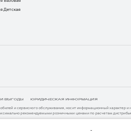
я Базовая
я Детская
 И ВЫГОДЫ
ЮРИДИЧЕСКАЯ ИНФОРМАЦИЯ
билей и сервисного обслуживания, носит информационный характер и не
аксимально рекомендуемыми розничными ценами по расчетам дистрибью
иальному дилеру ООО «Грейт Волл Мотор Рус» либо по телефону Горячей 
истема / устройство вызова экстренных оперативных служб (блок ЭРА-
я без предварительного уведомления.