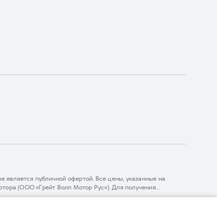
 является публичной офертой. Все цены, указанные на
тора (ООО «Грейт Волл Мотор Рус»). Для получения
линии 8 (800) 511-59-86, либо на сайте. Опубликованная на
ГЛОНАСС).