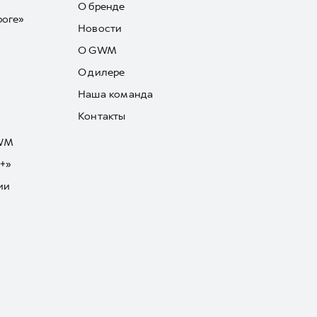
О бренде
роге»
Новости
О GWM
О дилере
Наша команда
Контакты
GWM
+»
ии