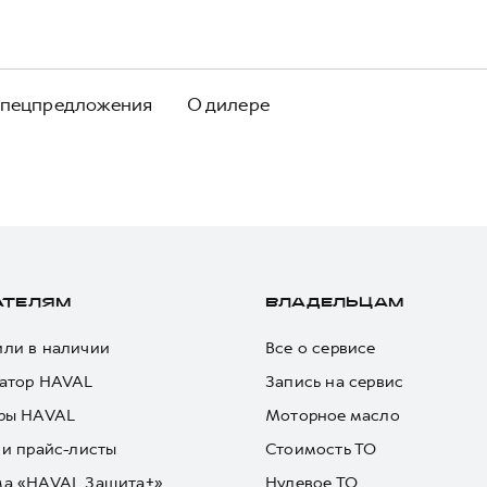
пецпредложения
О дилере
АТЕЛЯМ
ВЛАДЕЛЬЦАМ
ли в наличии
Все о сервисе
атор HAVAL
Запись на сервис
ры HAVAL
Моторное масло
 и прайс-листы
Стоимость ТО
ма «HAVAL Защита+»
Нулевое ТО