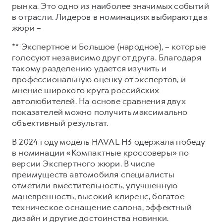
Сервис для корпоративных клиентов
рынка. Это одно из наиболее значимых событий
в отрасли. Лидеров в номинациях выбирают два
HAVAL Лизинг
АКСЕССУАРЫ HAVAL
жюри –
Автомобильные аксессуары
** Экспертное и Большое (народное), – которые
АКСЕССУАРЫ HAVAL
Коллекция PRO
голосуют независимо друг от друга. Благодаря
Автомобильные аксессуары
Коллекция Базовая
такому разделению удается изучить и
профессиональную оценку от экспертов, и
Коллекция PRO
Коллекция Детская
мнение широкого круга российских
Коллекция Базовая
автолюбителей. На основе сравнения двух
показателей можно получить максимально
Коллекция Детская
объективный результат.
В 2024 году модель HAVAL H3 одержала победу
в номинации «Компактные кроссоверы» по
версии Экспертного жюри. В числе
преимуществ автомобиля специалисты
отметили вместительность, улучшенную
маневренность, высокий клиренс, богатое
техническое оснащение салона, эффектный
дизайн и другие достоинства новинки.