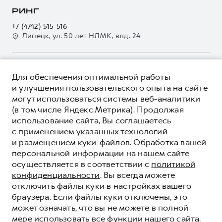
Страхование
О дилере
РИНГ
Электронный ПТС
Кредит
Наша команда
+7 (4742) 515-516
GWM Безопасность
Для малого бизнеса
Липецк, ул. 50 лет НЛМК, влд. 24
Контакты
Гарантия HAVAL
Корпоративным клиентам
Мобильное приложение GWM
Крупным корпоративным клиентам
О ПРОДУКТЕ
Программа «HAVAL Защита+»
Для обеспечения оптимальной работы
Система управления автопарком GWM Fleet
КРЕДИТНЫЕ ПРОГРАММЫ
и улучшения пользовательского опыта на сайте
Руководства по эксплуатации
Сервис для корпоративных клиентов
могут использоваться системы веб-аналитики
ЦЕНЫ И ВЫГОДЫ
Подписки
(в том числе Яндекс.Метрика). Продолжая
HAVAL Лизинг
ЮРИДИЧЕСКАЯ ИНФОРМАЦИЯ
использование сайта, Вы соглашаетесь
Автомобильные аксессуары
Автомобильные аксессуары
Вся представленная на сайте информация, касающаяся
с применением указанных технологий
Коллекция PRO
автомобилей и сервисного обслуживания, носит
Коллекция PRO
и размещением куки-файлов. Обработка вашей
информационный характер и не является публичной офертой.
****На некоторых автомобилях HAVAL может отсутствовать
персональной информации на нашем сайте
Коллекция Базовая
Показать все
Коллекция Базовая
Все цены, указанные на данном сайте, носят информационный
система / устройство вызова экстренных оперативных служб
осуществляется в соответствии с
политикой
характер и являются максимально рекомендуемыми
Коллекция Детская
(блок ЭРА-ГЛОНАСС).
Коллекция Детская
розничными ценами по расчетам дистрибьютора (ООО «Грейт
конфиденциальности
. Вы всегда можете
Волл Мотор Рус»). Для получения подробной информации
© 2026 ООО «Грейт Волл Мотор Рус»
отключить файлы куки в настройках вашего
просьба обращаться к ближайшему официальному дилеру ООО
браузера. Если файлы куки отключены, это
© 2026 ООО «Автолюкс-Воронеж»
«Грейт Волл Мотор Рус» либо по телефону Горячей линии 8 (800)
может означать, что вы не можете в полной
Политика конфиденциальности
511-59-86, либо на сайте. Опубликованная на данном сайте
мере использовать все функции нашего сайта.
информация может быть изменена в любое время без
Юридическая информация