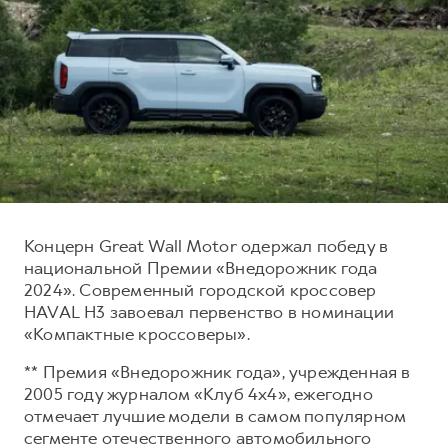
Тест-драйв
СЕРВИСНОЕ ОБСЛУЖИВАНИЕ
О дилере
Трейд-ин
Нулевое ТО
Наша команда
H7
H9
Программа «Помощь на дороге»
Контакты
от 3 799 000 ₽
от 4 799 000 ₽
КРЕДИТ И СТРАХОВАНИЕ
Регламенты технического обслуживания
Кредитный калькулятор
Электронный ПТС
Страхование
Кредит
ПОДДЕРЖКА
Концерн Great Wall Motor одержал победу в
GWM Безопасность
национальной Премии «Внедорожник года
2024». Современный городской кроссовер
КОРПОРАТИВНЫМ КЛИЕНТАМ
Гарантия HAVAL
HAVAL H3 завоевал первенство в номинации
Для малого бизнеса
Мобильное приложение GWM
«Компактные кроссоверы».
Корпоративным клиентам
Программа «HAVAL Защита+»
** Премия «Внедорожник года», учрежденная в
Крупным корпоративным клиентам
Руководства по эксплуатации
2005 году журналом «Клуб 4х4», ежегодно
отмечает лучшие модели в самом популярном
Система управления автопарком GWM Fleet
Подписки
сегменте отечественного автомобильного