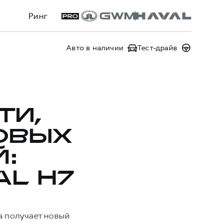
Ринг
Авто в наличии
Тест-драйв
ТИ,
ОВЫХ
:
L H7
а получает новый