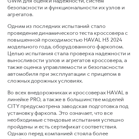
GWM для оценки надежности, систем
Сервис для корпоративных клиентов
безопасности и функциональности их узлов и
HAVAL Лизинг
АКСЕССУАРЫ HAVAL
агрегатов.
Автомобильные аксессуары
Одним из последних испытаний стало
АКСЕССУАРЫ HAVAL
Коллекция PRO
проведение динамического теста кроссовера с
повышенной проходимостью HAVAL H3 2024
Автомобильные аксессуары
Коллекция Базовая
модельного года, оборудованного фаркопом.
Коллекция PRO
Коллекция Детская
Целью испытания стала проверка надежности и
выносливости узлов и агрегатов кроссовера, а
Коллекция Базовая
также оценка управляемости и безопасности
Коллекция Детская
автомобиля при эксплуатации с прицепом в
сложных дорожных условиях.
Во всех внедорожниках и кроссоверах HAVAL в
линейке PRO, а также в большинстве моделей
CITY предусмотрена заводская подготовка под
установку фаркопа. Это означает, что все
необходимые стендовые испытания успешно
пройдены и есть сертификат соответствия.
Однако перед компанией стояла более