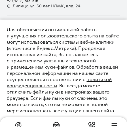
+7 (4742) 515-516
GWM Безопасность
Для малого бизнеса
Липецк, ул. 50 лет НЛМК, влд. 24
Контакты
Гарантия HAVAL
Корпоративным клиентам
Мобильное приложение GWM
Крупным корпоративным клиентам
О ПРОДУКТЕ
Программа «HAVAL Защита+»
Для обеспечения оптимальной работы
Система управления автопарком
КРЕДИТНЫЕ ПРОГРАММЫ
и улучшения пользовательского опыта на сайте
Руководства по эксплуатации
Сервис для корпоративных клиентов
могут использоваться системы веб-аналитики
ЦЕНЫ И ВЫГОДЫ
Подписки
HAVAL Лизинг
(в том числе Яндекс.Метрика). Продолжая
ЮРИДИЧЕСКАЯ ИНФОРМАЦИЯ
использование сайта, Вы соглашаетесь
Автомобильные аксессуары
Автомобильные аксессуары
Вся представленная на сайте информация, касающаяся
с применением указанных технологий
Коллекция PRO
автомобилей и сервисного обслуживания, носит
Коллекция PRO
и размещением куки-файлов. Обработка вашей
информационный характер и не является публичной офертой.
****На некоторых автомобилях HAVAL может отсутствовать
Коллекция Базовая
персональной информации на нашем сайте
Показать все
Коллекция Базовая
Все цены, указанные на данном сайте, носят информационный
система / устройство вызова экстренных оперативных служб
осуществляется в соответствии с
политикой
характер и являются максимально рекомендуемыми
Коллекция Детская
(блок ЭРА-ГЛОНАСС).
Коллекция Детская
розничными ценами по расчетам дистрибьютора (ООО «Грейт
конфиденциальности
. Вы всегда можете
Волл Мотор Рус»). Для получения подробной информации
© 2026 ООО «Грейт Волл Мотор Рус»
отключить файлы куки в настройках вашего
просьба обращаться к ближайшему официальному дилеру ООО
© 2026 ООО «Автолюкс-Воронеж»
браузера. Если файлы куки отключены, это
«Грейт Волл Мотор Рус» либо по телефону Горячей линии 8 (800)
может означать, что вы не можете в полной
Политика конфиденциальности
511-59-86, либо на сайте. Опубликованная на данном сайте
мере использовать все функции нашего сайта.
информация может быть изменена в любое время без
Юридическая информация
предварительного уведомления.
Сделано в ПЕРКС
ПОНЯТНО