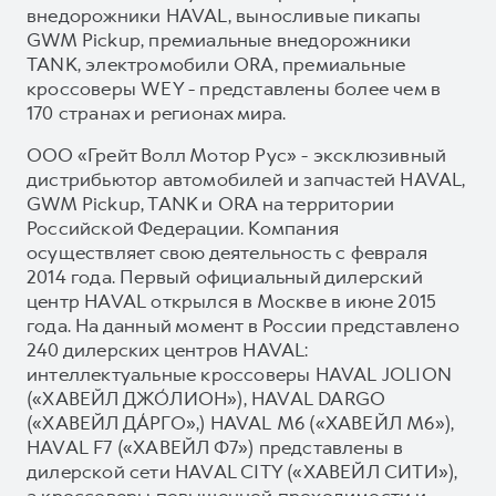
внедорожники HAVAL, выносливые пикапы
GWM Pickup, премиальные внедорожники
TANK, электромобили ORA, премиальные
кроссоверы WEY - представлены более чем в
170 странах и регионах мира.
ООО «Грейт Волл Мотор Рус» - эксклюзивный
дистрибьютор автомобилей и запчастей HAVAL,
GWM Pickup, TANK и ORA на территории
Российской Федерации. Компания
осуществляет свою деятельность с февраля
2014 года. Первый официальный дилерский
центр HAVAL открылся в Москве в июне 2015
года. На данный момент в России представлено
240 дилерских центров HAVAL:
интеллектуальные кроссоверы HAVAL JOLION
(«ХАВЕЙЛ ДЖО́ЛИОН»), HAVAL DARGO
(«ХАВЕЙЛ ДА́РГО»,) HAVAL М6 («ХАВЕЙЛ M6»),
HAVAL F7 («ХАВЕЙЛ Ф7») представлены в
дилерской сети HAVAL CITY («ХАВЕЙЛ СИТИ»),