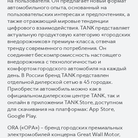
на пользователя. Он предлагает новый формат
автомобильного опыта, основанный на
пользовательских интересах и предпочтениях, а
также отражающий мировые тенденции
цифрового взаимодействия. TANK представляет
актуальную продуктовую категорию «городских
внедорожников» премиум-класса, отвечая
тренду современного потребления. Он
соединяет бескомпромиссность настоящего
внедорожника с технологичностью и
комфортом городского автомобиля на каждый
день. В России бренд TANK представлен
отдельной дилерской сетью в 45 городах.
Приобрести автомобиль можно как в
официальном дилерском центре TANK, так и
онлайн в приложении TANK Store, доступном
для скачивания на платформах: App Store,
Google Play.
ORA («ОРА») – бренд городских премиальных
электромобилей концерна Great Wall Motor,