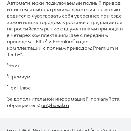
Автоматически подключаемый полный привод
и системы выбора режима движения позволяют
водителю чувствовать себя увереннее при езде
зимой или за городом. Кроссовер предлагается
на российском рынке с двумя типами привода и
в четырех комплектациях: две с передним
приводом – Elite¹ и Premium² и две
комплектации с полным приводом: Premium и
Tech+³.
¹Элит
²Премиум
³Тек Плюс
За дополнительной информацией, пожалуйста,
обращайтесь:
pr@haval.ru
Great Wall Motor Company Limited («Грейт Вол