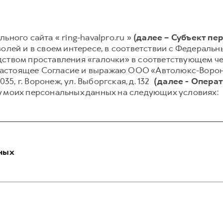
ьного сайта « ring-havalpro.ru »
(далее – Субъект пе
олей и в своем интересе, в соответствии с Федеральным
ством проставления «галочки» в соответствующем чек
аю настоящее Согласие и выражаю ООО «Автолюкс-Вор
035, г. Воронеж, ул. Выборгская, д. 132
(далее - Опера
у моих персональных данных на следующих условиях:
ных