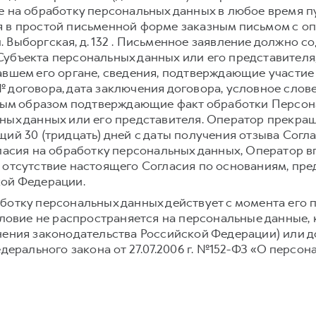
е на обработку персональных данных в любое время 
 в простой письменной форме заказным письмом с о
ул. Выборгская, д. 132 . Письменное заявление должно
убъекта персональных данных или его представителя,
авшем его органе, сведения, подтверждающие участие
 договора, дата заключения договора, условное слове
иным образом подтверждающие факт обработки Персо
ных данных или его представителя. Оператор прекра
щий 30 (тридцать) дней с даты получения отзыва Согл
гласия на обработку персональных данных, Оператор 
 отсутствие настоящего Согласия по основаниям, пр
кой Федерации.
ботку персональных данных действует с момента его 
условие не распространяется на персональные данные,
нения законодательства Российской Федерации) или до
едерального закона от 27.07.2006 г. №152-ФЗ «О персон