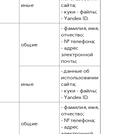
иные
сайта;
- куки - файлы;
- Yandex ID.
- фамилия, имя,
отчество;
- № телефона;
общие
- адрес
электронной
почты;
- данные об
использовании
иные
сайта;
- куки - файлы;
- Yandex ID.
- фамилия, имя,
отчество;
- № телефона;
общие
- адрес
электронной