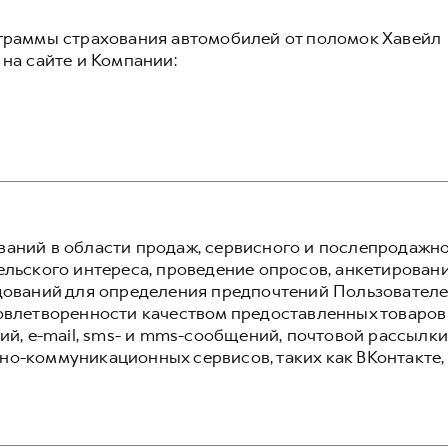
граммы страхования автомобилей от поломок Хавейл
на сайте и Компании:
аний в области продаж, сервисного и послепродажн
льского интереса, проведение опросов, анкетировани
дований для определения предпочтений Пользователей
овлетворенности качеством предоставленных товаров
ий, e-mail, sms- и mms-сообщений, почтовой рассылки
о-коммуникационных сервисов, таких как ВКонтакте,