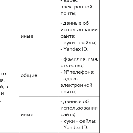
- адрес
электронной
почты;
- данные об
использовании
иные
сайта;
- куки - файлы;
- Yandex ID.
- фамилия, имя,
отчество;
- № телефона;
ого
общие
- адрес
я,
электронной
, в
почты;
 и
,
- данные об
использовании
иные
сайта;
- куки - файлы;
- Yandex ID.