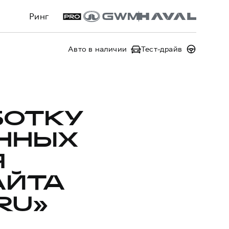
Ринг
Авто в наличии
Тест-драйв
БОТКУ
ННЫХ
Я
АЙТА
RU»