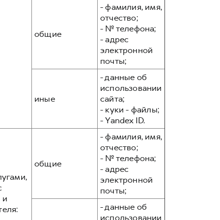
- фамилия, имя,
отчество;
- № телефона;
общие
- адрес
электронной
почты;
- данные об
использовании
иные
сайта;
- куки - файлы;
- Yandex ID.
- фамилия, имя,
отчество;
- № телефона;
общие
- адрес
лугами,
электронной
с
почты;
 и
- данные об
теля:
использовании