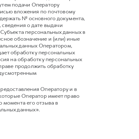
путем подачи Оператору
писью вложения по почтовому
 содержать № основного документа,
 сведения о дате выдачи
 Субъекта персональных данных в
сное обозначение и (или) иные
нальных данных Оператором,
щает обработку персональных
асия на обработку персональных
вправе продолжить обработку
едусмотренным
предоставления Оператору и в
 которые Оператор имеет право
 момента его отзыва в
альных данных».