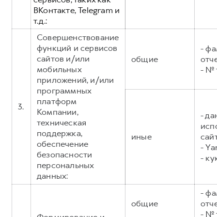
ВКонтакте, Telegram и
т.д.:
Совершенствование
функций и сервисов
- фа
сайтов и/или
общие
отч
мобильных
- №
приложений, и/или
программных
платформ
3.
Компании,
- д
техническая
исп
поддержка,
иные
сайт
обеспечение
- Ya
безопасности
- ку
персональных
данных:
- фа
общие
отч
- №