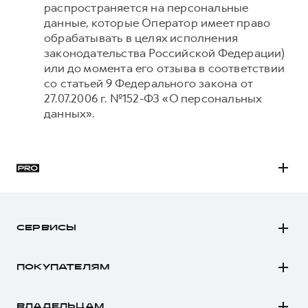
распространяется на персональные
данные, которые Оператор имеет право
обрабатывать в целях исполнения
законодательства Российской Федерации)
или до момента его отзыва в соответствии
со статьей 9 Федерального закона от
27.07.2006 г. №152-ФЗ «О персональных
данных».
H3
H5
СЕРВИСЫ
H7
Автомобили в наличии
H9
ПОКУПАТЕЛЯМ
Заказать тест-драйв
Автомобили в наличии
Рассчитать кредит
ВЛАДЕЛЬЦАМ