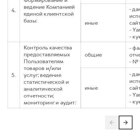
Формирование и
ведение Компанией
- д
4.
единой клиентской
исп
базы:
иные
сайт
- Ya
- ку
Контроль качества
- фа
предоставляемых
общие
отч
Пользователям
- №
товаров и/или
- д
5.
услуг; ведение
исп
статистической и
иные
сайт
аналитической
- Ya
отчетности;
- ку
мониторинг и аудит: