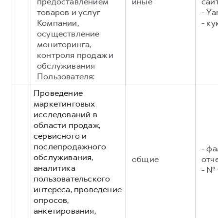
предоставлением
иные
сайт
товаров и услуг
- Ya
Компании,
- ку
осуществление
мониторинга,
контроля продаж и
обслуживания
Пользователя:
Проведение
маркетинговых
исследований в
области продаж,
сервисного и
послепродажного
- фа
обслуживания,
общие
отч
аналитика
- №
пользовательского
интереса, проведение
опросов,
анкетирования,