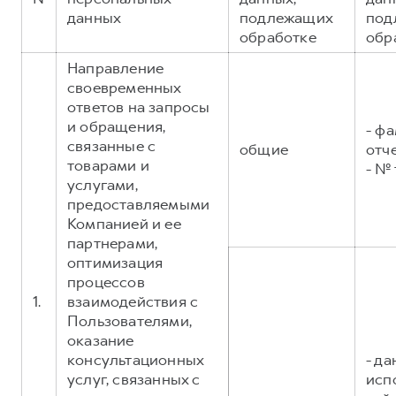
Сервис для корпоративных клиентов
данных
подлежащих
под
HAVAL Лизинг
АКСЕССУАРЫ HAVAL
обработке
обр
Автомобильные аксессуары
Направление
своевременных
АКСЕССУАРЫ HAVAL
Коллекция PRO
ответов на запросы
Автомобильные аксессуары
Коллекция Базовая
и обращения,
- фа
Коллекция PRO
Коллекция Детская
связанные с
общие
отч
товарами и
- №
Коллекция Базовая
услугами,
Коллекция Детская
предоставляемыми
Компанией и ее
партнерами,
оптимизация
процессов
1.
взаимодействия с
Пользователями,
оказание
консультационных
- д
услуг, связанных с
исп