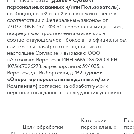
ring-havalpro.ru »
(далее – Субъект
персональных данных и/или Пользователь),
Тест-драйв
СЕРВИСНОЕ ОБСЛУЖИВАНИЕ
О дилере
свободно, своей волей и в своем интересе, в
Трейд-ин
Нулевое ТО
Наша команда
соответствии с Федеральным законом от
27.07.2006 N 152 - ФЗ «О персональных данных»,
H7
H9
Программа «Помощь на дороге»
Контакты
от 3 799 000 ₽
от 4 799 000 ₽
посредством проставления «галочки» в
КРЕДИТ И СТРАХОВАНИЕ
Регламенты технического обслуживания
соответствующем чек – боксе в на официальном
сайте « ring-havalpro.ru », подписываю
Кредитный калькулятор
Электронный ПТС
настоящее Согласие и выражаю ООО
Страхование
«Автолюкс-Воронеж» ИНН 3664083289 ОГРН
1073667026278, адрес юр. лица: 394035, г.
Кредит
ПОДДЕРЖКА
Воронеж, ул. Выборгская, д. 132
(далее -
GWM Безопасность
«Оператор персональных данных и/или
Компания»)
согласие на обработку моих
КОРПОРАТИВНЫМ КЛИЕНТАМ
Гарантия HAVAL
персональных данных на следующих условиях:
Для малого бизнеса
Мобильное приложение GWM
Корпоративным клиентам
Программа «HAVAL Защита+»
Крупным корпоративным клиентам
Руководства по эксплуатации
Категории
Пер
Система управления автопарком
Подписки
Цели обработки
персональных
пер
N
персональных
данных,
дан