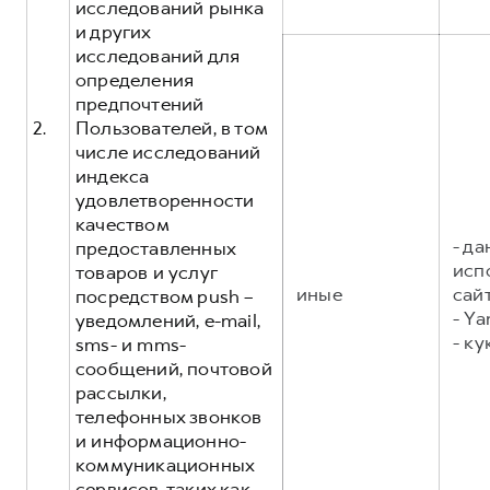
исследований рынка
и других
исследований для
определения
предпочтений
2.
Пользователей, в том
числе исследований
индекса
удовлетворенности
качеством
- д
предоставленных
исп
товаров и услуг
иные
сайт
посредством push –
- Ya
уведомлений, e-mail,
- ку
sms- и mms-
сообщений, почтовой
рассылки,
телефонных звонков
и информационно-
коммуникационных
сервисов, таких как