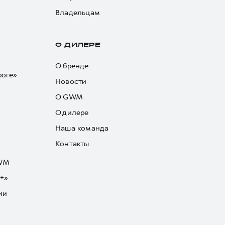
Владельцам
О ДИЛЕРЕ
О бренде
роге»
Новости
О GWM
О дилере
Наша команда
Контакты
GWM
+»
ии