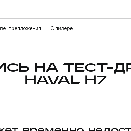
пецпредложения
О дилере
ИСЬ НА ТЕСТ-Д
HAVAL H7
ет временно недос