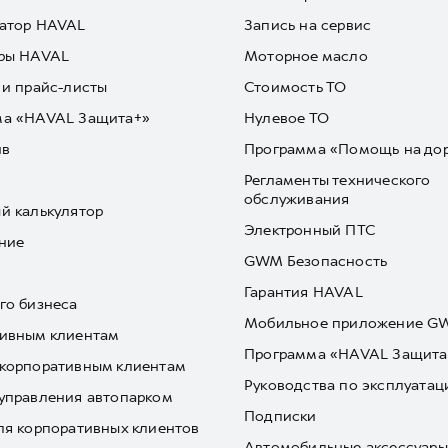
атор HAVAL
Запись на сервис
ры HAVAL
Моторное масло
 и прайс-листы
Стоимость ТО
ма «HAVAL Защита+»
Нулевое ТО
йв
Программа «Помощь на до
Регламенты технического
обслуживания
й калькулятор
Электронный ПТС
ние
GWM Безопасность
Гарантия HAVAL
го бизнеса
Мобильное приложение 
ивным клиентам
Программа «HAVAL Защита
корпоративным клиентам
Руководства по эксплуатац
управления автопарком
Подписки
ля корпоративных клиентов
Автомобильные аксессуары